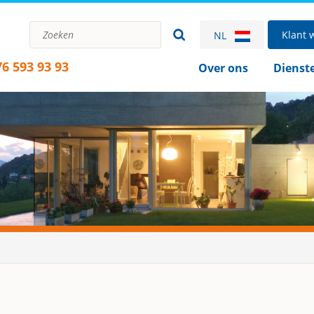
Klant 
NL
76 593 93 93
Over ons
Dienst