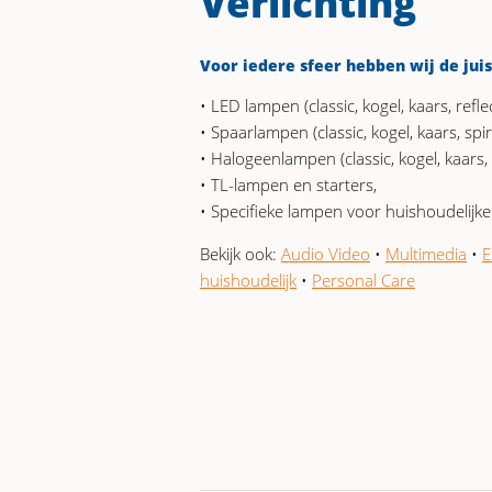
Verlichting
Voor iedere sfeer hebben wij de jui
• LED lampen (classic, kogel, kaars, reflec
• Spaarlampen (classic, kogel, kaars, spira
• Halogeenlampen (classic, kogel, kaars, r
• TL-lampen en starters,
• Specifieke lampen voor huishoudelijk
Bekijk ook:
Audio Video
•
Multimedia
•
E
huishoudelijk
•
Personal Care