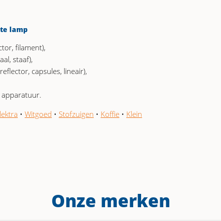
ste lamp
tor, filament),
al, staaf),
eflector, capsules, lineair),
e apparatuur.
lektra
•
Witgoed
•
Stofzuigen
•
Koffie
•
Klein
Onze merken